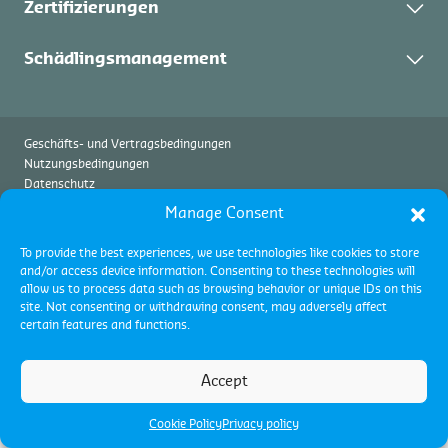
Übersicht
Zertifizierungen
Events
Wareninspektionen
Kontakt
Alle Programme
Schädlingsmanagement
Control Union Germany GmbH
Beschwerden und Einsprüche
Akkreditierungen
Übersicht
Zertifizierung – Übersicht
Controlled Atmosphere (CA)
Geschäfts- und Vertragsbedingungen
Control Union Certifications Germany GmbH
Nutzungsbedingungen
Begasung von Schüttgut
Datenschutz
Cookie Richtlinien
Control Union Pest Management GmbH
Manage Consent
To provide the best experiences, we use technologies like cookies to store
and/or access device information. Consenting to these technologies will
allow us to process data such as browsing behavior or unique IDs on this
site. Not consenting or withdrawing consent, may adversely affect
certain features and functions.
Accept
Cookie Policy
Privacy policy