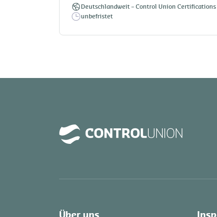
Deutschlandweit
–
Control Union Certificati
unbefristet
Über uns
Insp