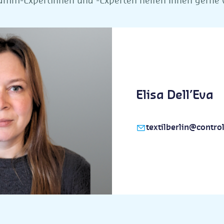
amm-Expertinnen und -Experten helfen Ihnen gerne w
Elisa Dell’Eva
textilberlin@contr