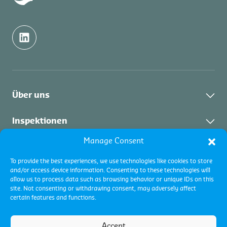
Über uns
Control Union Group
Inspektionen
Jobs
Manage Consent
Übersicht
Zertifizierungen
Events
To provide the best experiences, we use technologies like cookies to store
Wareninspektionen
and/or access device information. Consenting to these technologies will
Kontakt
Alle Programme
Schädlingsmanagement
allow us to process data such as browsing behavior or unique IDs on this
Control Union Germany GmbH
Beschwerden und Einsprüche
site. Not consenting or withdrawing consent, may adversely affect
Akkreditierungen
certain features and functions.
Übersicht
Zertifizierung – Übersicht
Controlled Atmosphere (CA)
Geschäfts- und Vertragsbedingungen
Control Union Certifications Germany GmbH
Accept
Nutzungsbedingungen